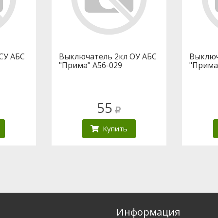
СУ АБС
Выключатель 2кл ОУ АБС
Выключ
"Прима" А56-029
"Прима
55
Купить
Информация