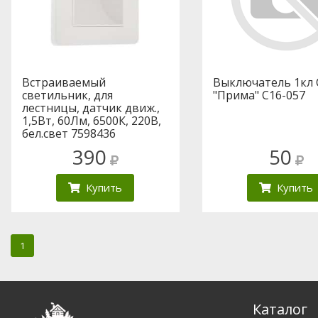
Встраиваемый
Выключатель 1кл 
светильник, для
"Прима" С16-057
лестницы, датчик движ.,
1,5Вт, 60Лм, 6500К, 220В,
бел.свет 7598436
390
50
Купить
Купить
1
Каталог