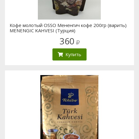
Кофе молотый OSSO Мененгич кофе 200гр (варить)
MENENGIC KAHVESI (Турция)
360
Купить