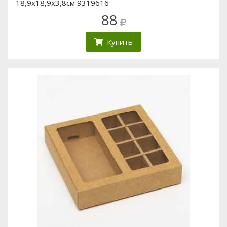
18,9х18,9х3,8см 9319616
88
Купить