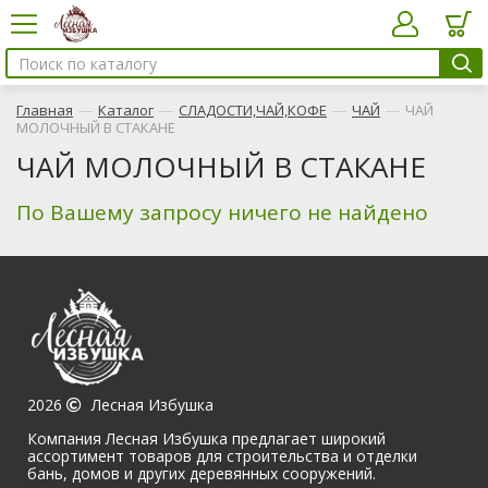
—
—
—
—
Главная
Каталог
СЛАДОСТИ,ЧАЙ,КОФЕ
ЧАЙ
ЧАЙ
МОЛОЧНЫЙ В СТАКАНЕ
ЧАЙ МОЛОЧНЫЙ В СТАКАНЕ
По Вашему запросу ничего не найдено
2026
Лесная Избушка
Компания Лесная Избушка предлагает широкий
ассортимент товаров для строительства и отделки
бань, домов и других деревянных сооружений.