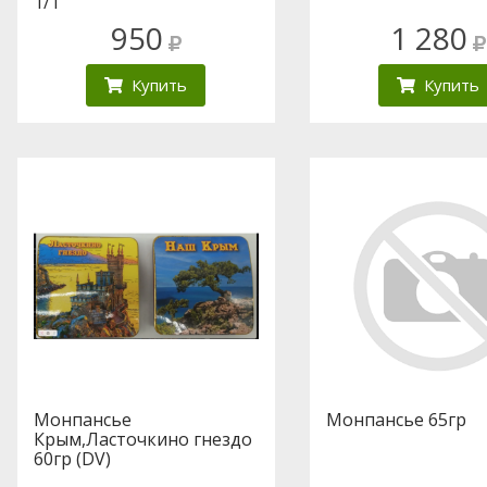
1/1
950
1 280
Купить
Купить
Монпансье
Монпансье 65гр
Крым,Ласточкино гнездо
60гр (DV)