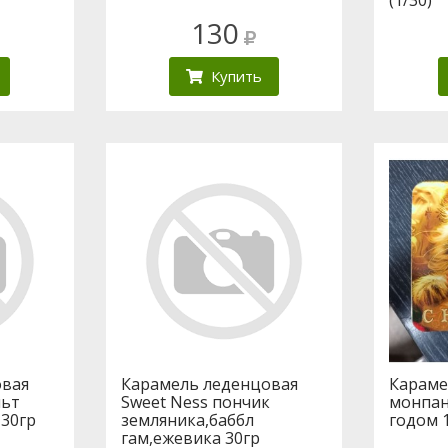
130
Купить
овая
Карамель леденцовая
Карамел
льт
Sweet Ness пончик
монпан
 30гр
земляника,баббл
годом 
гам,ежевика 30гр