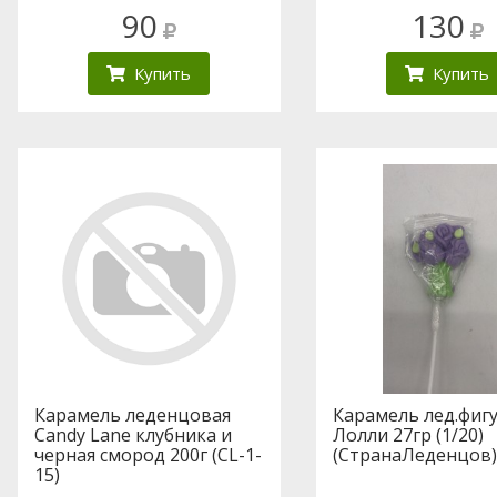
90
130
Купить
Купить
Карамель леденцовая
Карамель лед.фигу
Candy Lane клубника и
Лолли 27гр (1/20)
черная смород 200г (CL-1-
(СтранаЛеденцов)
15)