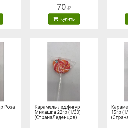
70
Купить
р Роза
Карамель лед.фигур
Караме
Милашка 22гр (1/30)
15гр (1
(СтранаЛеденцов)
(Стран