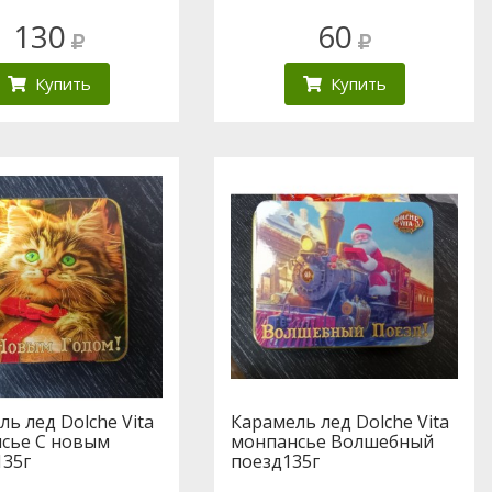
130
60
Купить
Купить
ь лед Dolche Vita
Карамель лед Dolche Vita
сье С новым
монпансье Волшебный
135г
поезд135г