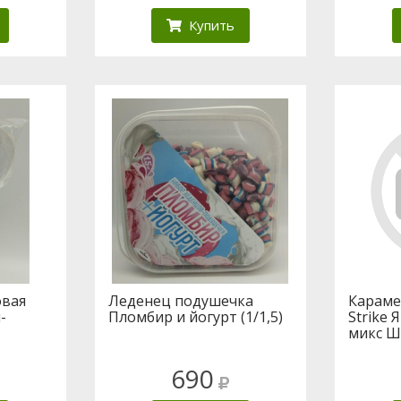
Купить
овая
Леденец подушечка
Караме
-
Пломбир и йогурт (1/1,5)
Strike
микс 
690