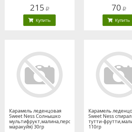
215
70
Купить
Купить
Карамель леденцовая
Карамель леденц
Sweet Ness Солнышко
Sweet Ness спирал
мультифрукт,малина,персик-
тутти-фрутти,мал
маракуйя) 30гр
110гр