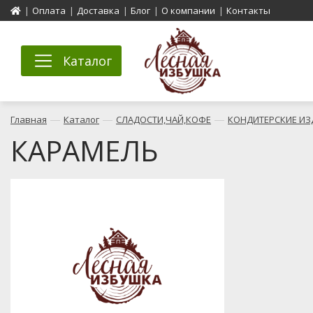
|
Оплата
|
Доставка
|
Блог
|
О компании
|
Контакты
Каталог
—
—
—
Главная
Каталог
СЛАДОСТИ,ЧАЙ,КОФЕ
КОНДИТЕРСКИЕ ИЗ
КАРАМЕЛЬ