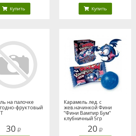
Купить
Купить
ль на палочке
Карамель лед. с
 Ягодно-фруктовый
жев.начинкой Фини
ШТ
"Фини Вампир Бум"
клубничный 5гр
30
20