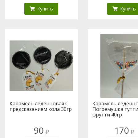
Купить
Купить
Карамель леденцовая С
Карамель леденц
предсказанием кола 30гр
Погремушка тутти
фрутти 40гр
90
170