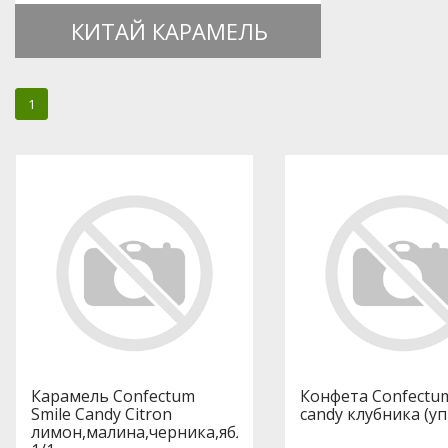
КИТАЙ КАРАМЕЛЬ
1
Карамель Confectum
Конфета Confectum
Smile Candy Citron
candy клубника (уп 
лимон,малина,черника,яблоко,малина