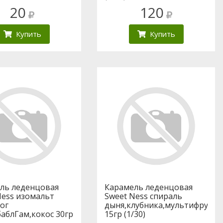
20
120
Купить
Купить
ль леденцовая
Карамель леденцовая
Ness изомальт
Sweet Ness спираль
ог
дыня,клубника,мультифрукт,
баблГам,кокос 30гр
15гр (1/30)