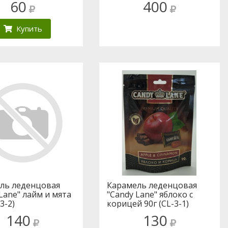
60
400
Купить
ль леденцовая
Карамель леденцовая
Lane" лайм и мята
"Candy Lane" яблоко с
-3-2)
корицей 90г (CL-3-1)
140
130