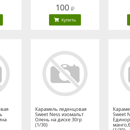
100
Купить
овая
Карамель леденцовая
Караме
ь
Sweet Ness изомальт
Sweet 
ина
Олень на диске 30гр
Единор
(1/30)
манго,
(1/30)