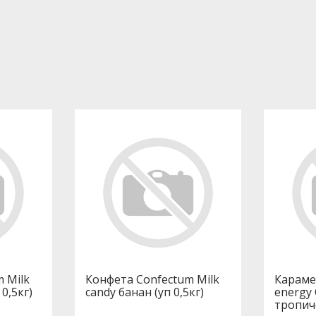
 Milk
Конфета Confectum Milk
Караме
0,5кг)
candy банан (уп 0,5кг)
energy
тропич