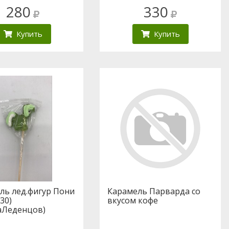
280
330
Купить
Купить
ль лед.фигур Пони
Карамель Парварда со
/30)
вкусом кофе
аЛеденцов)