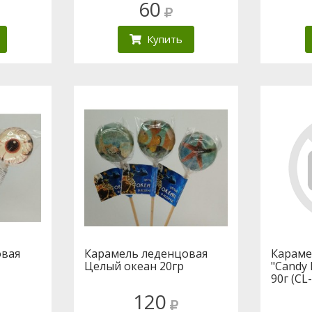
60
Купить
овая
Карамель леденцовая
Караме
Целый океан 20гр
"Candy 
90г (CL
120