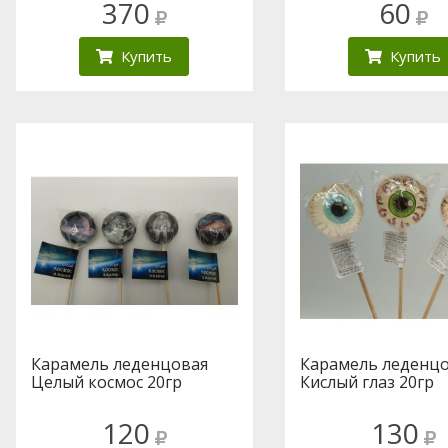
370
60
Купить
Купить
Карамель леденцовая
Карамель леденц
Целый космос 20гр
Кислый глаз 20гр
120
130