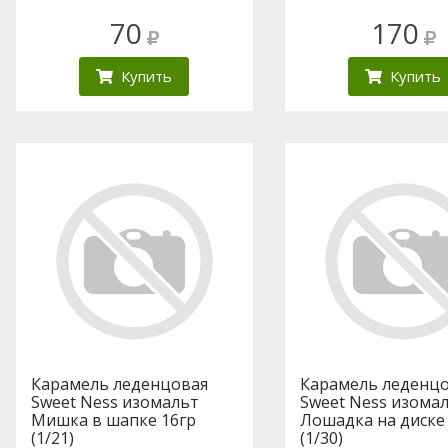
70
170
Купить
Купить
Карамель леденцовая
Карамель леденц
Sweet Ness изомальт
Sweet Ness изома
Мишка в шапке 16гр
Лошадка на диске
(1/21)
(1/30)