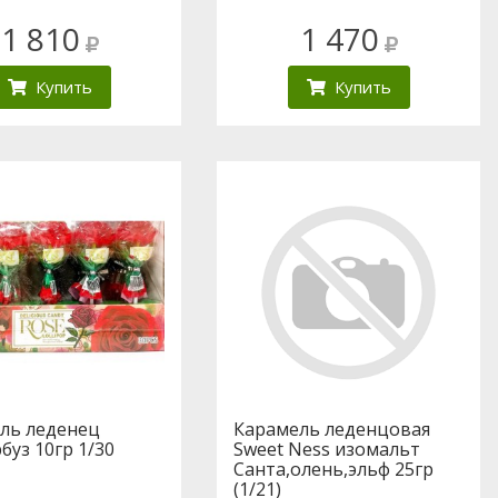
1 810
1 470
Купить
Купить
ль леденец
Карамель леденцовая
буз 10гр 1/30
Sweet Ness изомальт
Санта,олень,эльф 25гр
(1/21)